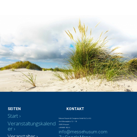
SEITEN
KONTAKT
Start
Messe Husum & Congress GmbH & Co. KG
Veranstaltungskalend
Am Messeplatz 12 – 18
25813 Husum
er
+49 4841 902-0
info@messehusum.com
Veranstalter