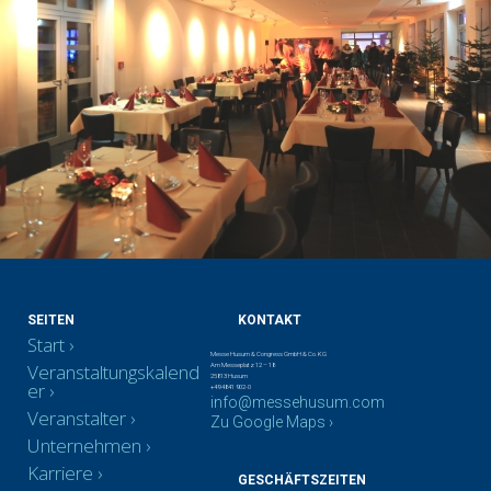
SEITEN
KONTAKT
Start
Messe Husum & Congress GmbH & Co. KG
Veranstaltungskalend
Am Messeplatz 12 – 18
25813 Husum
er
+49 4841 902-0
info@messehusum.com
Veranstalter
Zu Google Maps ›
Unternehmen
Karriere
GESCHÄFTSZEITEN