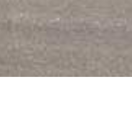
EIN HAUS FÜR BUSINESS, UNTERHALTUNG,
ERLEBNIS, GESPRÄCH & GENUSS
Egal, ob Messe oder Tagung, Comedy oder Klassik, Lesung oder
Schafmarkt, Hochzeitsball oder Traktor-Ausstellung – hier wird
alles möglich gemacht, und stets mit Herzblut und Liebe zum