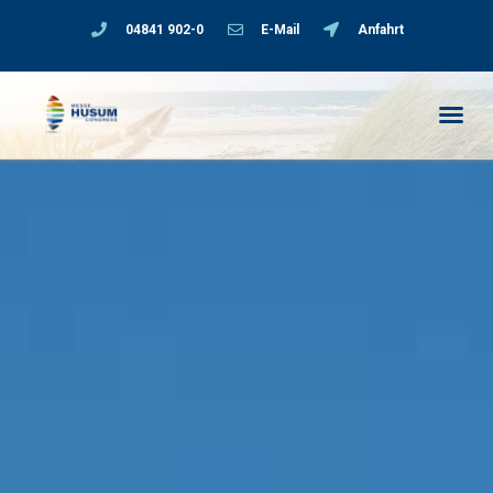
04841 902-0
E-Mail
Anfahrt