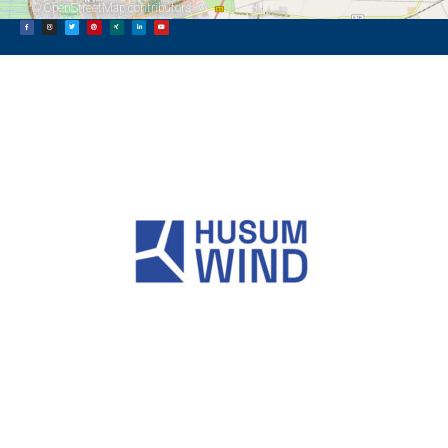
©
OpenStreetMap
contributors