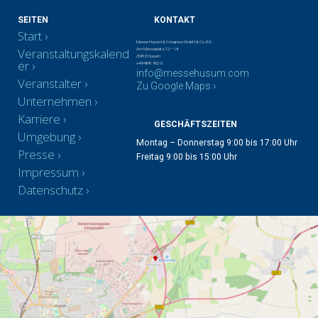
SEITEN
KONTAKT
Start
Messe Husum & Congress GmbH & Co. KG
Veranstaltungskalend
Am Messeplatz 12 – 18
25813 Husum
er
+49 4841 902-0
info@messehusum.com
Veranstalter
Zu Google Maps ›
Unternehmen
Karriere
GESCHÄFTSZEITEN
Umgebung
Montag – Donnerstag 9:00 bis 17:00 Uhr
Presse
Freitag 9:00 bis 15:00 Uhr
Impressum
Datenschutz