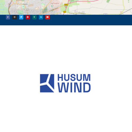
©
OpenStreetMap
contributors