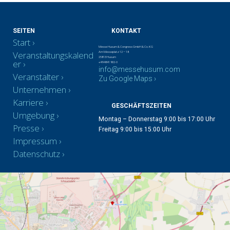
SEITEN
KONTAKT
Start
Messe Husum & Congress GmbH & Co. KG
Veranstaltungskalend
Am Messeplatz 12 – 18
25813 Husum
er
+49 4841 902-0
info@messehusum.com
Veranstalter
Zu Google Maps ›
Unternehmen
Karriere
GESCHÄFTSZEITEN
Umgebung
Montag – Donnerstag 9:00 bis 17:00 Uhr
Presse
Freitag 9:00 bis 15:00 Uhr
Impressum
Datenschutz