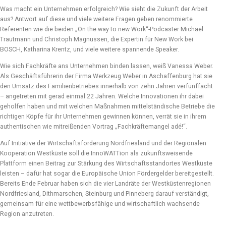
Was macht ein Unternehmen erfolgreich? Wie sieht die Zukunft der Arbeit
aus? Antwort auf diese und viele weitere Fragen geben renommierte
Referenten wie die beiden „On the way to new Work“-Podcaster Michael
Trautmann und Christoph Magnussen, die Expertin für New Work bei
BOSCH, Katharina Krentz, und viele weitere spannende Speaker.
Wie sich Fachkräfte ans Unternehmen binden lassen, weiß Vanessa Weber.
Als Geschäftsführerin der Firma Werkzeug Weber in Aschaffenburg hat sie
den Umsatz des Familienbetriebes innerhalb von zehn Jahren verfünffacht
– angetreten mit gerad einmal 22 Jahren. Welche Innovationen ihr dabei
geholfen haben und mit welchen Maßnahmen mittelständische Betriebe die
richtigen Köpfe für ihr Unternehmen gewinnen können, verrät sie in ihrem
authentischen wie mitreißenden Vortrag „Fachkräftemangel adé!“.
Auf Initiative der Wirtschaftsförderung Nordfriesland und der Regionalen
Kooperation Westküste soll die InnoWATTion als zukunftsweisende
Plattform einen Beitrag zur Stärkung des Wirtschaftsstandortes Westküste
leisten – dafür hat sogar die Europäische Union Fördergelder bereitgestellt.
Bereits Ende Februar haben sich die vier Landräte der Westküstenregionen
Nordfriesland, Dithmarschen, Steinburg und Pinneberg darauf verständigt,
gemeinsam für eine wettbewerbsfähige und wirtschaftlich wachsende
Region anzutreten.