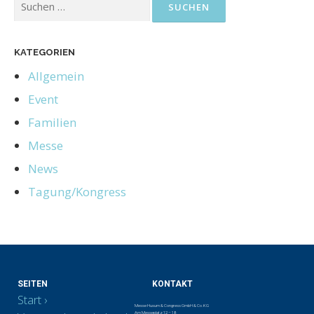
KATEGORIEN
Allgemein
Event
Familien
Messe
News
Tagung/Kongress
SEITEN
KONTAKT
Start
Messe Husum & Congress GmbH & Co. KG
Am Messeplatz 12 – 18