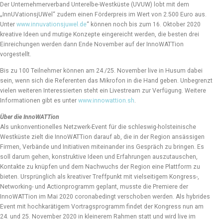
Der Unternehmerverband Unterelbe-Westküste (UVUW) lobt mit dem
„InnUVationsjUWel“ zudem einen Förderpreis im Wert von 2.500 Euro aus.
Unter
www.innuvationsjuwel.de
“ können noch bis zum 16. Oktober 2020
kreative Ideen und mutige Konzepte eingereicht werden, die besten drei
Einreichungen werden dann Ende November auf der InnoWATTion
vorgestellt.
Bis zu 100 Teilnehmer können am 24./25. November live in Husum dabei
sein, wenn sich die Referenten das Mikrofon in die Hand geben. Unbegrenzt
vielen weiteren Interessierten steht ein Livestream zur Verfügung. Weitere
Informationen gibt es unter
www.innowattion.sh
.
Über die InnoWATTion
Als unkonventionelles Netzwerk-Event für die schleswig-holsteinische
Westküste zielt die InnoWATTion darauf ab, die in der Region ansässigen
Firmen, Verbände und Initiativen miteinander ins Gespräch zu bringen. Es
soll darum gehen, konstruktive Ideen und Erfahrungen auszutauschen,
Kontakte zu knüpfen und dem Nachwuchs der Region eine Plattform zu
bieten. Ursprünglich als kreativer Treffpunkt mit vielseitigem Kongress-,
Networking- und Actionprogramm geplant, musste die Premiere der
InnoWATTion im Mai 2020 coronabedingt verschoben werden. Als hybrides
Event mit hochkarätigem Vortragsprogramm findet der Kongress nun am
24. und 25. November 2020 in kleinerem Rahmen statt und wird live im