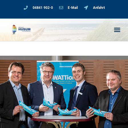
04841 902-0
E-Mail
Anfahrt