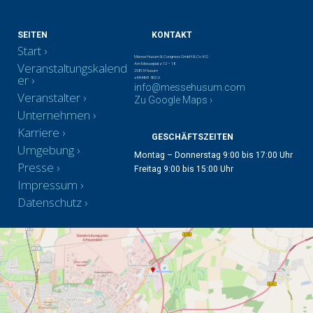
SEITEN
KONTAKT
Start
Messe Husum & Congress GmbH & Co. KG
Veranstaltungskalend
Am Messeplatz 12 – 18
25813 Husum
er
+49 4841 902-0
info@messehusum.com
Veranstalter
Zu Google Maps ›
Unternehmen
Karriere
GESCHÄFTSZEITEN
Umgebung
Montag – Donnerstag 9:00 bis 17:00 Uhr
Presse
Freitag 9:00 bis 15:00 Uhr
Impressum
Datenschutz