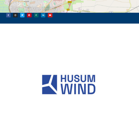
©
OpenStreetMap
contributors