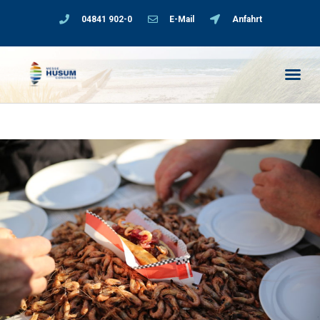
04841 902-0
E-Mail
Anfahrt