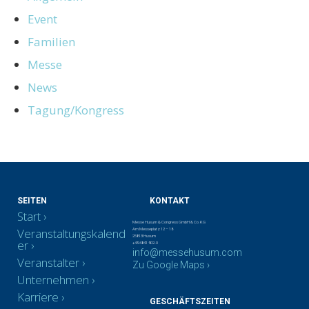
Event
Familien
Messe
News
Tagung/Kongress
SEITEN
KONTAKT
Start
Messe Husum & Congress GmbH & Co. KG
Veranstaltungskalend
Am Messeplatz 12 – 18
25813 Husum
er
+49 4841 902-0
info@messehusum.com
Veranstalter
Zu Google Maps ›
Unternehmen
Karriere
GESCHÄFTSZEITEN