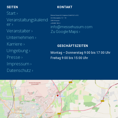
SEITEN
KONTAKT
Start
Messe Husum & Congress GmbH & Co. KG
Veranstaltungskalend
Am Messeplatz 12 – 18
25813 Husum
er
+49 4841 902-0
info@messehusum.com
Veranstalter
Zu Google Maps ›
Unternehmen
Karriere
GESCHÄFTSZEITEN
Umgebung
Montag – Donnerstag 9:00 bis 17:00 Uhr
Presse
Freitag 9:00 bis 15:00 Uhr
Impressum
Datenschutz