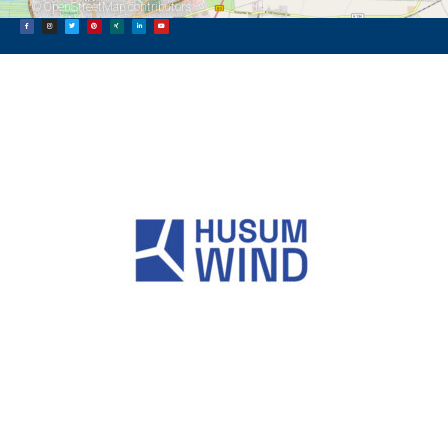
©
OpenStreetMap
contributors