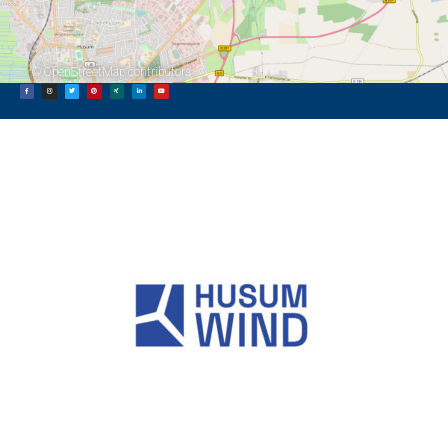
©
OpenStreetMap
contributors