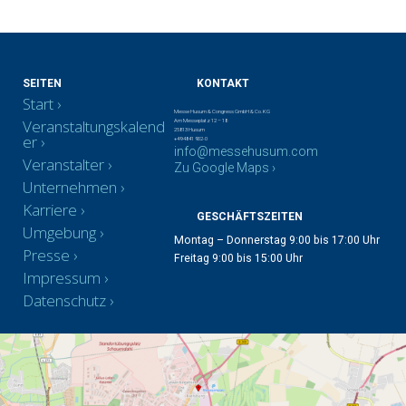
SEITEN
KONTAKT
Start
Messe Husum & Congress GmbH & Co. KG
Veranstaltungskalend
Am Messeplatz 12 – 18
25813 Husum
er
+49 4841 902-0
info@messehusum.com
Veranstalter
Zu Google Maps ›
Unternehmen
Karriere
GESCHÄFTSZEITEN
Umgebung
Montag – Donnerstag 9:00 bis 17:00 Uhr
Presse
Freitag 9:00 bis 15:00 Uhr
Impressum
Datenschutz