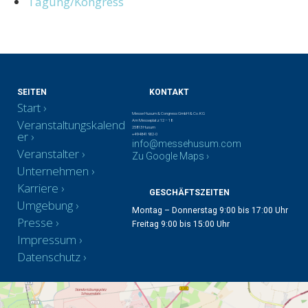
Tagung/Kongress
SEITEN
KONTAKT
Start
Messe Husum & Congress GmbH & Co. KG
Veranstaltungskalend
Am Messeplatz 12 – 18
25813 Husum
er
+49 4841 902-0
info@messehusum.com
Veranstalter
Zu Google Maps ›
Unternehmen
Karriere
GESCHÄFTSZEITEN
Umgebung
Montag – Donnerstag 9:00 bis 17:00 Uhr
Presse
Freitag 9:00 bis 15:00 Uhr
Impressum
Datenschutz