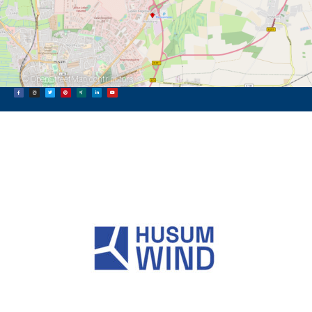
©
OpenStreetMap
contributors