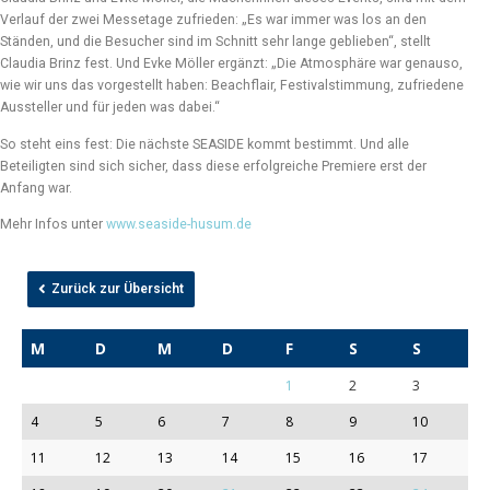
Verlauf der zwei Messetage zufrieden: „Es war immer was los an den
Ständen, und die Besucher sind im Schnitt sehr lange geblieben“, stellt
Claudia Brinz fest. Und Evke Möller ergänzt: „Die Atmosphäre war genauso,
wie wir uns das vorgestellt haben: Beachflair, Festivalstimmung, zufriedene
Aussteller und für jeden was dabei.“
So steht eins fest: Die nächste SEASIDE kommt bestimmt. Und alle
Beteiligten sind sich sicher, dass diese erfolgreiche Premiere erst der
Anfang war.
Mehr Infos unter
www.seaside-husum.de
Zurück zur Übersicht
M
D
M
D
F
S
S
1
2
3
4
5
6
7
8
9
10
11
12
13
14
15
16
17