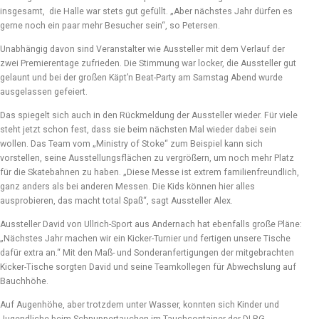
insgesamt, die Halle war stets gut gefüllt. „Aber nächstes Jahr dürfen es
gerne noch ein paar mehr Besucher sein“, so Petersen.
Unabhängig davon sind Veranstalter wie Aussteller mit dem Verlauf der
zwei Premierentage zufrieden. Die Stimmung war locker, die Aussteller gut
gelaunt und bei der großen Käpt’n Beat-Party am Samstag Abend wurde
ausgelassen gefeiert.
Das spiegelt sich auch in den Rückmeldung der Aussteller wieder. Für viele
steht jetzt schon fest, dass sie beim nächsten Mal wieder dabei sein
wollen. Das Team vom „Ministry of Stoke“ zum Beispiel kann sich
vorstellen, seine Ausstellungsflächen zu vergrößern, um noch mehr Platz
für die Skatebahnen zu haben. „Diese Messe ist extrem familienfreundlich,
ganz anders als bei anderen Messen. Die Kids können hier alles
ausprobieren, das macht total Spaß“, sagt Aussteller Alex.
Aussteller David von Ullrich-Sport aus Andernach hat ebenfalls große Pläne:
„Nächstes Jahr machen wir ein Kicker-Turnier und fertigen unsere Tische
dafür extra an.“ Mit den Maß- und Sonderanfertigungen der mitgebrachten
Kicker-Tische sorgten David und seine Teamkollegen für Abwechslung auf
Bauchhöhe.
Auf Augenhöhe, aber trotzdem unter Wasser, konnten sich Kinder und