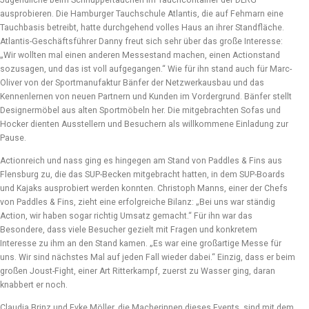
Jugendliche beim Schnuppertauchen im Tauchcontainer der DLRG
ausprobieren. Die Hamburger Tauchschule Atlantis, die auf Fehmarn eine
Tauchbasis betreibt, hatte durchgehend volles Haus an ihrer Standfläche.
Atlantis-Geschäftsführer Danny freut sich sehr über das große Interesse:
„Wir wollten mal einen anderen Messestand machen, einen Actionstand
sozusagen, und das ist voll aufgegangen.“ Wie für ihn stand auch für Marc-
Oliver von der Sportmanufaktur Bänfer der Netzwerkausbau und das
Kennenlernen von neuen Partnern und Kunden im Vordergrund. Bänfer stellt
Designermöbel aus alten Sportmöbeln her. Die mitgebrachten Sofas und
Hocker dienten Ausstellern und Besuchern als willkommene Einladung zur
Pause.
Actionreich und nass ging es hingegen am Stand von Paddles & Fins aus
Flensburg zu, die das SUP-Becken mitgebracht hatten, in dem SUP-Boards
und Kajaks ausprobiert werden konnten. Christoph Manns, einer der Chefs
von Paddles & Fins, zieht eine erfolgreiche Bilanz: „Bei uns war ständig
Action, wir haben sogar richtig Umsatz gemacht.“ Für ihn war das
Besondere, dass viele Besucher gezielt mit Fragen und konkretem
Interesse zu ihm an den Stand kamen. „Es war eine großartige Messe für
uns. Wir sind nächstes Mal auf jeden Fall wieder dabei.“ Einzig, dass er beim
großen Joust-Fight, einer Art Ritterkampf, zuerst zu Wasser ging, daran
knabbert er noch.
Claudia Brinz und Evke Möller, die Macherinnen dieses Events, sind mit dem