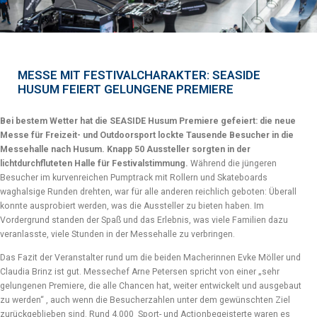
MESSE MIT FESTIVALCHARAKTER: SEASIDE
HUSUM FEIERT GELUNGENE PREMIERE
Bei bestem Wetter hat die SEASIDE Husum Premiere gefeiert: die neue
Messe für Freizeit- und Outdoorsport lockte Tausende Besucher in die
Messehalle nach Husum. Knapp 50 Aussteller sorgten in der
lichtdurchfluteten Halle für Festivalstimmung.
Während die jüngeren
Besucher im kurvenreichen Pumptrack mit Rollern und Skateboards
waghalsige Runden drehten, war für alle anderen reichlich geboten: Überall
konnte ausprobiert werden, was die Aussteller zu bieten haben. Im
Vordergrund standen der Spaß und das Erlebnis, was viele Familien dazu
veranlasste, viele Stunden in der Messehalle zu verbringen.
Das Fazit der Veranstalter rund um die beiden Macherinnen Evke Möller und
Claudia Brinz ist gut. Messechef Arne Petersen spricht von einer „sehr
gelungenen Premiere, die alle Chancen hat, weiter entwickelt und ausgebaut
zu werden“ , auch wenn die Besucherzahlen unter dem gewünschten Ziel
zurückgeblieben sind. Rund 4.000 Sport- und Actionbegeisterte waren es