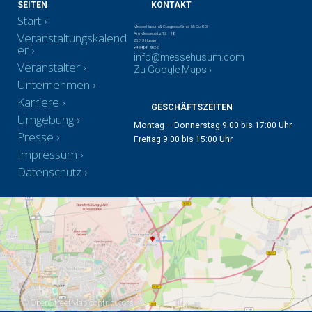
SEITEN
KONTAKT
Start
Messe Husum & Congress GmbH & Co. KG
Veranstaltungskalend
Am Messeplatz 12 – 18
25813 Husum
er
+49 4841 902-0
info@messehusum.com
Veranstalter
Zu Google Maps ›
Unternehmen
Karriere
GESCHÄFTSZEITEN
Umgebung
Montag – Donnerstag 9:00 bis 17:00 Uhr
Presse
Freitag 9:00 bis 15:00 Uhr
Impressum
Datenschutz
©
OpenStreetMap
contributors