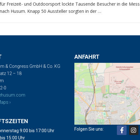
für Freizeit- und Outdoorsport lockte Tausende Besucher in die Mess
nach Husum. Knapp 50 Aussteller sorgten in der …
T
ANFAHRT
m & Congress GmbH & Co. KG
tz 12 – 18
um
2-0
ehusum.com
aps ›
FTSZEITEN
©
OpenStreetMap
contributors
Folgen Sie uns:
nnerstag 9:00 bis 17:00 Uhr
 bis 15:00 Uhr