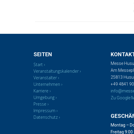
SEITEN
KONTAK
Messe Husu
Start
Am Messepla
Veranstaltungskalender
Veranstalter
25813 Hus
Unternehmen
+49 4841 90
Karriere
info@mess
Umgebung
Zu Google M
Presse
Impressum
GESCHÄ
Datenschutz
Montag – Do
Freitag 9:00