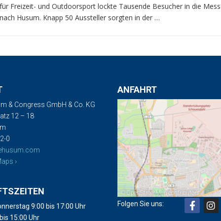
für Freizeit- und Outdoorsport lockte Tausende Besucher in die Mess
nach Husum. Knapp 50 Aussteller sorgten in der …
T
ANFAHRT
m & Congress GmbH & Co. KG
tz 12 – 18
um
2-0
ehusum.com
aps ›
FTSZEITEN
©
OpenStreetMap
contributors
Folgen Sie uns:
nnerstag 9:00 bis 17:00 Uhr
 bis 15:00 Uhr