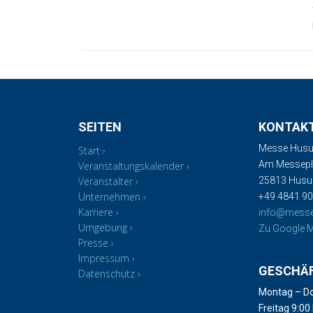
SEITEN
KONTAK
Messe Husu
Start
Am Messepla
Veranstaltungskalender
Veranstalter
25813 Hus
Unternehmen
+49 4841 90
Karriere
info@mess
Umgebung
Zu Google M
Presse
Impressum
GESCHÄ
Datenschutz
Montag – Do
Freitag 9:00