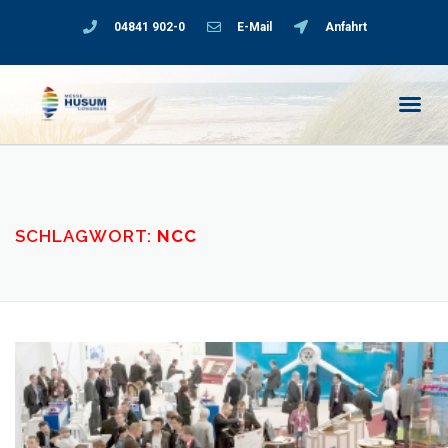
04841 902-0
E-Mail
Anfahrt
SCHLAGWORT:
NCC