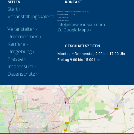
SEITEN
KONTAKT
Start
Messe Husum & Congress GmbH & Co. KG
Veranstaltungskalend
Am Messeplatz 12 – 18
25813 Husum
er
+49 4841 902-0
info@messehusum.com
Veranstalter
Zu Google Maps ›
Unternehmen
Karriere
GESCHÄFTSZEITEN
Umgebung
Montag – Donnerstag 9:00 bis 17:00 Uhr
Presse
Freitag 9:00 bis 15:00 Uhr
Impressum
Datenschutz
©
OpenStreetMap
contributors