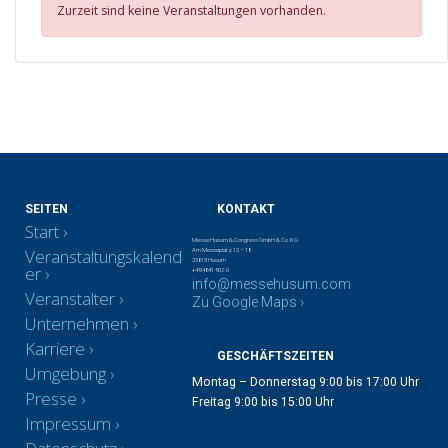
Zurzeit sind keine Veranstaltungen vorhanden.
SEITEN
KONTAKT
Start
Messe Husum & Congress GmbH & Co. KG
Veranstaltungskalend
Am Messeplatz 12 – 18
25813 Husum
er
+49 4841 902-0
info@messehusum.com
Veranstalter
Zu Google Maps ›
Unternehmen
Karriere
GESCHÄFTSZEITEN
Umgebung
Montag – Donnerstag 9:00 bis 17:00 Uhr
Presse
Freitag 9:00 bis 15:00 Uhr
Impressum