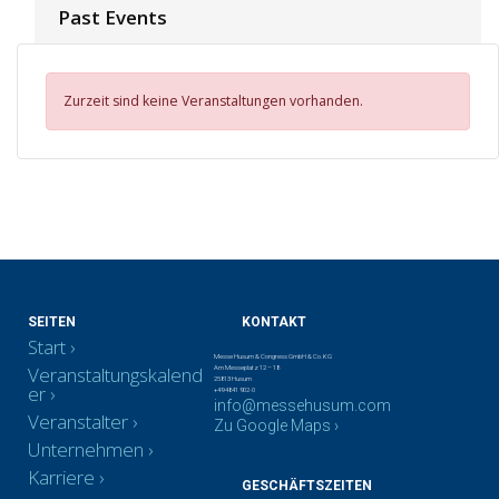
Past Events
Zurzeit sind keine Veranstaltungen vorhanden.
SEITEN
KONTAKT
Start
Messe Husum & Congress GmbH & Co. KG
Veranstaltungskalend
Am Messeplatz 12 – 18
25813 Husum
er
+49 4841 902-0
info@messehusum.com
Veranstalter
Zu Google Maps ›
Unternehmen
Karriere
GESCHÄFTSZEITEN