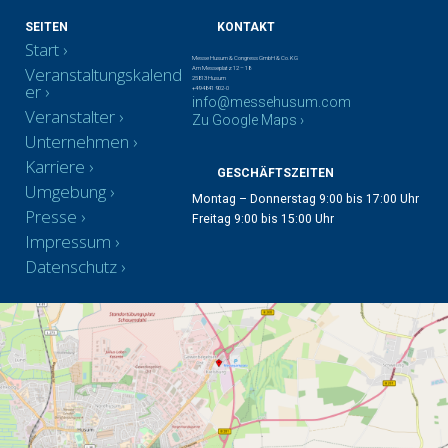
SEITEN
KONTAKT
Start
Messe Husum & Congress GmbH & Co. KG
Veranstaltungskalend
Am Messeplatz 12 – 18
25813 Husum
er
+49 4841 902-0
info@messehusum.com
Veranstalter
Zu Google Maps ›
Unternehmen
Karriere
GESCHÄFTSZEITEN
Umgebung
Montag – Donnerstag 9:00 bis 17:00 Uhr
Presse
Freitag 9:00 bis 15:00 Uhr
Impressum
Datenschutz