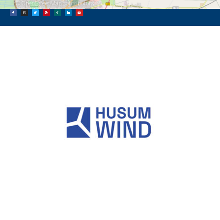
©
OpenStreetMap
contributors