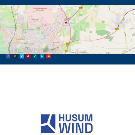
©
OpenStreetMap
contributors