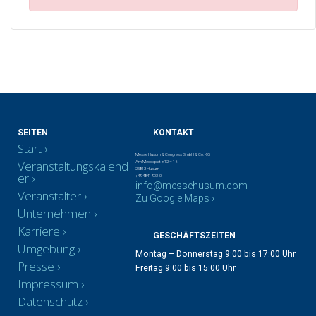
SEITEN
KONTAKT
Start
Messe Husum & Congress GmbH & Co. KG
Veranstaltungskalend
Am Messeplatz 12 – 18
25813 Husum
er
+49 4841 902-0
info@messehusum.com
Veranstalter
Zu Google Maps ›
Unternehmen
Karriere
GESCHÄFTSZEITEN
Umgebung
Montag – Donnerstag 9:00 bis 17:00 Uhr
Presse
Freitag 9:00 bis 15:00 Uhr
Impressum
Datenschutz