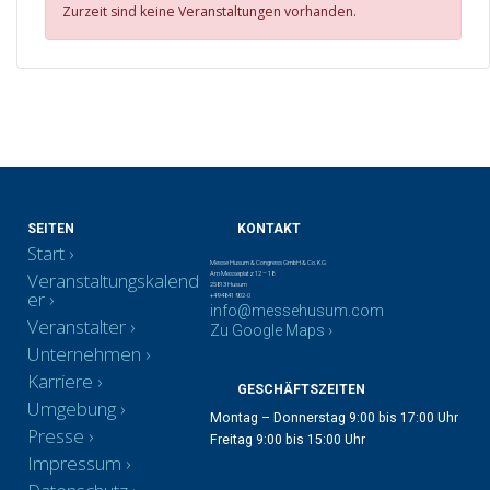
Zurzeit sind keine Veranstaltungen vorhanden.
SEITEN
KONTAKT
Start
Messe Husum & Congress GmbH & Co. KG
Veranstaltungskalend
Am Messeplatz 12 – 18
25813 Husum
er
+49 4841 902-0
info@messehusum.com
Veranstalter
Zu Google Maps ›
Unternehmen
Karriere
GESCHÄFTSZEITEN
Umgebung
Montag – Donnerstag 9:00 bis 17:00 Uhr
Presse
Freitag 9:00 bis 15:00 Uhr
Impressum