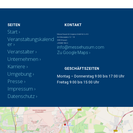
SEITEN
KONTAKT
Start
Messe Husum & Congress GmbH & Co. KG
Veranstaltungskalend
Am Messeplatz 12 – 18
25813 Husum
er
+49 4841 902-0
info@messehusum.com
Veranstalter
Zu Google Maps ›
Unternehmen
Karriere
GESCHÄFTSZEITEN
Umgebung
Montag – Donnerstag 9:00 bis 17:00 Uhr
Presse
Freitag 9:00 bis 15:00 Uhr
Impressum
Datenschutz