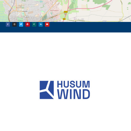
©
OpenStreetMap
contributors