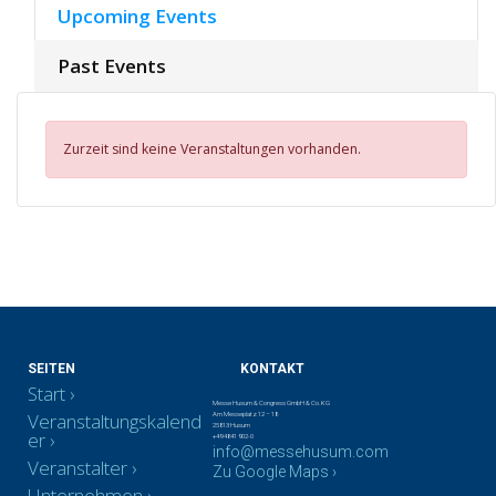
Upcoming Events
Past Events
Zurzeit sind keine Veranstaltungen vorhanden.
SEITEN
KONTAKT
Start
Messe Husum & Congress GmbH & Co. KG
Veranstaltungskalend
Am Messeplatz 12 – 18
25813 Husum
er
+49 4841 902-0
info@messehusum.com
Veranstalter
Zu Google Maps ›
Unternehmen