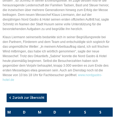
binden“, so Schmitz in seiner Eröffnungsrede. Im Zuge dessen hob er die
herausragende Leidenschaft der Familien Tadsen, Bast und Steuer hervor,
die inzwischen über mehrere Generationen hinweg zum Erfolg der Messe
beitragen. Dem neuen Messechef Klaus Liermann, der auf der
diesjährigen Nord Gastro & Hotel seinen ersten offiziellen Auftritt hat, sagte
Schmitz im Namen der Stadt Husum seine volle Unterstützung für die
bevorstehenden Aufgaben zu und begrüßte ihn herzlich.
Klaus Liermann seinerseits bedankte sich in seiner Begrüßungsrede bei
den Partnern, Förderern und dem Team und entschuldigte sich sogleich für
das ungemütliche Wetter: „In meinem Arbeitsauftrag stand, ich soll frischen
Wind mitbringen, das habe ich wörtlich genommen“, sagte der neue
Messechef. Trotz des Orkantiefs „Sabine“ konnte die Nord Gastro & Hotel
heute planmäßig beginnen. Selbst die Besucherzahlen haben sich
gegenüber dem Vorjahr behauptet, knapp 3.000 werden es zum Ende des
ersten Messetages etwa gewesen sein. Auch am Dienstag noch ist die
Messe von 10 bis 18 Uhr für Fachbesucher geöffnet.
www.nordgastro-
hotel.de
Zurück zur Übersicht
M
D
M
D
F
S
S