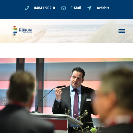
04841 902-0
E-Mail
Anfahrt