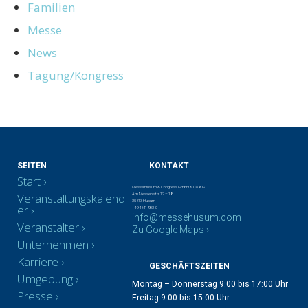
Familien
Messe
News
Tagung/Kongress
SEITEN
KONTAKT
Start
Messe Husum & Congress GmbH & Co. KG
Veranstaltungskalend
Am Messeplatz 12 – 18
25813 Husum
er
+49 4841 902-0
info@messehusum.com
Veranstalter
Zu Google Maps ›
Unternehmen
Karriere
GESCHÄFTSZEITEN
Umgebung
Montag – Donnerstag 9:00 bis 17:00 Uhr
Presse
Freitag 9:00 bis 15:00 Uhr