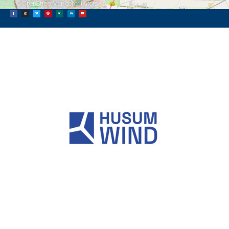
©
OpenStreetMap
contributors