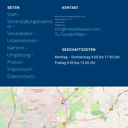
SEITEN
KONTAKT
Start
Messe Husum & Congress GmbH & Co. KG
Veranstaltungskalend
Am Messeplatz 12 – 18
25813 Husum
er
+49 4841 902-0
info@messehusum.com
Veranstalter
Zu Google Maps ›
Unternehmen
Karriere
GESCHÄFTSZEITEN
Umgebung
Montag – Donnerstag 9:00 bis 17:00 Uhr
Presse
Freitag 9:00 bis 15:00 Uhr
Impressum
Datenschutz