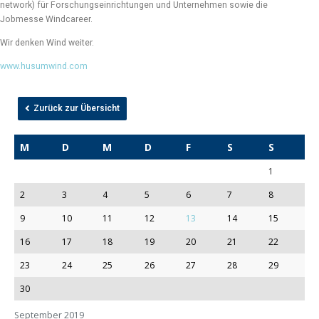
network) für Forschungseinrichtungen und Unternehmen sowie die
Jobmesse Windcareer.
Wir denken Wind weiter.
www.husumwind.com
Zurück zur Übersicht
M
D
M
D
F
S
S
1
2
3
4
5
6
7
8
9
10
11
12
13
14
15
16
17
18
19
20
21
22
23
24
25
26
27
28
29
30
September 2019