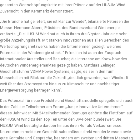
gesamten Wertschöpfungskette mit ihrer Präsenz auf der HUSUM Wind
Zuversicht in den Kernmarkt demonstriert.
„Die Branche hat geliefert, sie ist klar zur Wende“, bilanzierte Petersen die
Messe. Hermann Albers, Präsident des Bundesverband Windenergie,
ergänzte: „Die HUSUM Wind hat auch in ihrem dreißigsten Jahr eine sehr
große Anziehungskraft. Mit starken Innovationen aus allen Bereichen des
Wertschöpfungsnetzwerks haben die Unternehmen gezeigt, welches
Potenzial in der Windenergie steckt.“ Erfreulich ist auch der Zuspruch
internationaler Aussteller und Besucher, die Interesse am Know-how des
deutschen Windenergiemarktes gezeigt haben. Matthias Zelinger,
Geschäftsführer VDMA Power Systems, sagte, es sei in den fünf
Messehallen mit Blick auf die Zukunft „deutlich geworden, was Windkraft
weit über das Stromsystem hinaus zu Klimaschutz und nachhaltiger
Energieversorgung beitragen kann“.
Das Potenzial für neue Produkte und Geschäftsmodelle spiegelte sich auch
in der Zahl der Teilnehmer am Forum „Junge Innovative Unternehmen“
dieses Jahr wider. Mit 24 teilnehmenden Start-ups gehörte die Plattform auf
der HUSUM Wind zu den Top Ten unter den JiV-Foren bundesweit. Die
HUSUM Wind bestätigte darüber hinaus ihren Ruf als Verkaufsmesse.
Unternehmen meldeten Geschäftsabschlüsse direkt von der Messe sowie
gute Kontakte und Gespräche, besonders am zweiten und dritten Messetag.