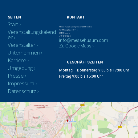
SEITEN
KONTAKT
Start
Messe Husum & Congress GmbH & Co. KG
Veranstaltungskalend
Am Messeplatz 12 – 18
25813 Husum
er
+49 4841 902-0
info@messehusum.com
Veranstalter
Zu Google Maps ›
Unternehmen
Karriere
GESCHÄFTSZEITEN
Umgebung
Montag – Donnerstag 9:00 bis 17:00 Uhr
Presse
Freitag 9:00 bis 15:00 Uhr
Impressum
Datenschutz