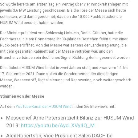
So wurde bereits am ersten Tag ein Vertrag über vier Windkraftanlagen mit
jeweils 3,6 MW Leistung geschlossen. Bis die Tore der Messe sich heute
schließen, wird damit gerechnet, dass an die 18.000 Fachbesucher die
HUSUM Wind besucht haben werden.
Der Ministerpräsident von Schleswig-Holstein, Daniel Günther, hatte die
Fachmesse, die am Donnerstag ihr 30-jähriges Bestehen feierte, mit einer
Ruck-Rede eröffnet. Von der Messe war seitens der Landesregierung, die
mit dem gesamten Kabinett auf der Messe vertreten war, und den
Branchenverbänden ein deutliches Signal Richtung Berlin gesendet worden.
Die nächste HUSUM Wind findet in zwei Jahren statt, und zwar vom 14. bis
17. September 2021. Dann sollen die Sonderthemen der diesjährigen
Messe, Wasserstoff, Digitalisierung und Repowering, noch weiter geschärft
werden.
Stimmen von der Messe
Auf dem
YouTube-Kanal der HUSUM Wind
finden Sie Interviews mit:
Messechef Arne Petersen zieht Bilanz zur HUSUM Wind
2019:
https://youtu.be/AycLXVy4Q_M
Alex Robertson, Vice President Sales DACH bei