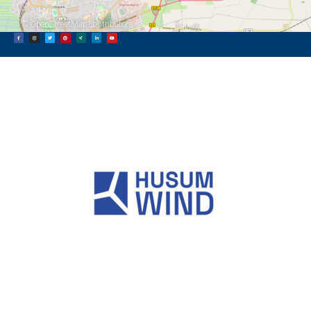
©
OpenStreetMap
contributors