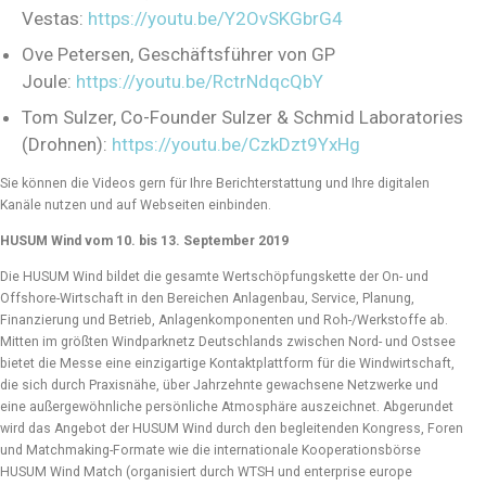
Vestas:
https://youtu.be/Y2OvSKGbrG4
Ove Petersen, Geschäftsführer von GP
Joule:
https://youtu.be/RctrNdqcQbY
Tom Sulzer, Co-Founder Sulzer & Schmid Laboratories
(Drohnen):
https://youtu.be/CzkDzt9YxHg
Sie können die Videos gern für Ihre Berichterstattung und Ihre digitalen
Kanäle nutzen und auf Webseiten einbinden.
HUSUM Wind vom 10. bis 13. September 2019
Die HUSUM Wind bildet die gesamte Wertschöpfungskette der On- und
Offshore-Wirtschaft in den Bereichen Anlagenbau, Service, Planung,
Finanzierung und Betrieb, Anlagenkomponenten und Roh-/Werkstoffe ab.
Mitten im größten Windparknetz Deutschlands zwischen Nord- und Ostsee
bietet die Messe eine einzigartige Kontaktplattform für die Windwirtschaft,
die sich durch Praxisnähe, über Jahrzehnte gewachsene Netzwerke und
eine außergewöhnliche persönliche Atmosphäre auszeichnet. Abgerundet
wird das Angebot der HUSUM Wind durch den begleitenden Kongress, Foren
und Matchmaking-Formate wie die internationale Kooperationsbörse
HUSUM Wind Match (organisiert durch WTSH und enterprise europe