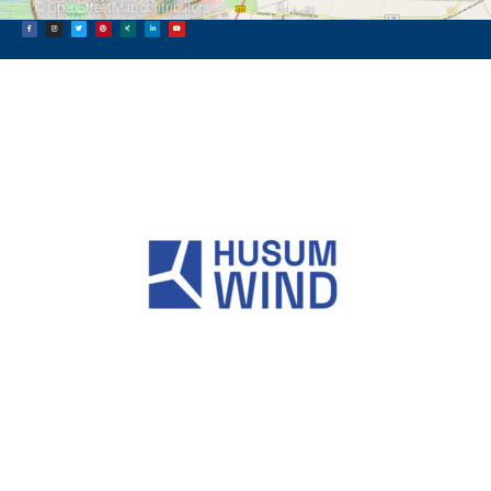
©
OpenStreetMap
contributors