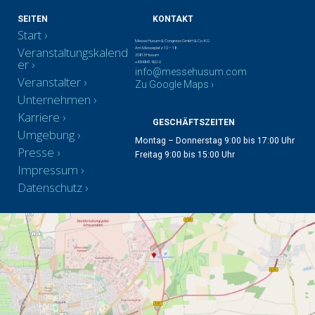
SEITEN
KONTAKT
Start
Messe Husum & Congress GmbH & Co. KG
Veranstaltungskalend
Am Messeplatz 12 – 18
25813 Husum
er
+49 4841 902-0
info@messehusum.com
Veranstalter
Zu Google Maps ›
Unternehmen
Karriere
GESCHÄFTSZEITEN
Umgebung
Montag – Donnerstag 9:00 bis 17:00 Uhr
Presse
Freitag 9:00 bis 15:00 Uhr
Impressum
Datenschutz