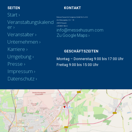
SEITEN
KONTAKT
Start
Messe Husum & Congress GmbH & Co. KG
Veranstaltungskalend
Am Messeplatz 12 – 18
25813 Husum
er
+49 4841 902-0
info@messehusum.com
Veranstalter
Zu Google Maps ›
Unternehmen
Karriere
GESCHÄFTSZEITEN
Umgebung
Montag – Donnerstag 9:00 bis 17:00 Uhr
Presse
Freitag 9:00 bis 15:00 Uhr
Impressum
Datenschutz