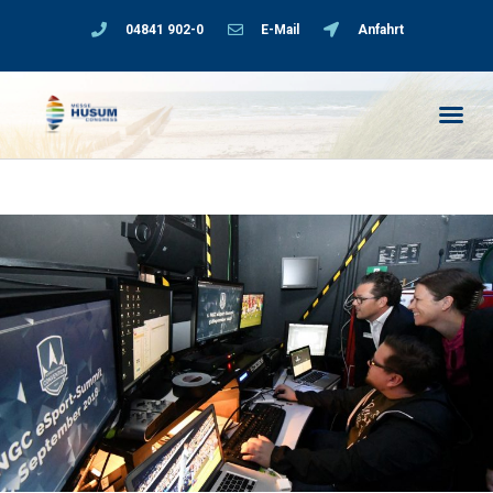
04841 902-0
E-Mail
Anfahrt