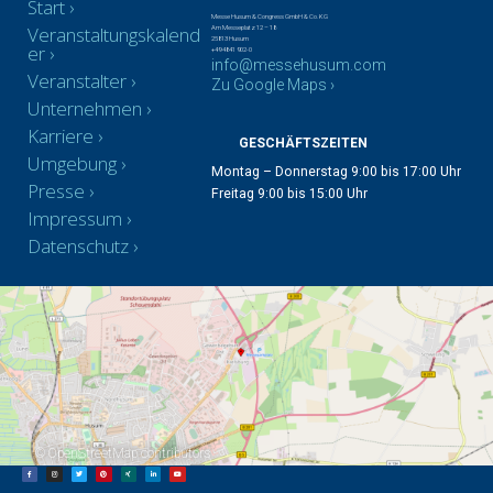
Start
Messe Husum & Congress GmbH & Co. KG
Veranstaltungskalend
Am Messeplatz 12 – 18
25813 Husum
er
+49 4841 902-0
info@messehusum.com
Veranstalter
Zu Google Maps ›
Unternehmen
Karriere
GESCHÄFTSZEITEN
Umgebung
Montag – Donnerstag 9:00 bis 17:00 Uhr
Presse
Freitag 9:00 bis 15:00 Uhr
Impressum
Datenschutz
©
OpenStreetMap
contributors