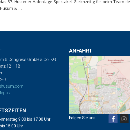
das 37. Husumer Hafentage-Spektakel. Gleichzeitig fiel beim Team d
Husum & …
T
ANFAHRT
m & Congress GmbH & Co. KG
tz 12 – 18
um
2-0
ehusum.com
aps ›
FTSZEITEN
©
OpenStreetMap
contributors
Folgen Sie uns:
nnerstag 9:00 bis 17:00 Uhr
 bis 15:00 Uhr