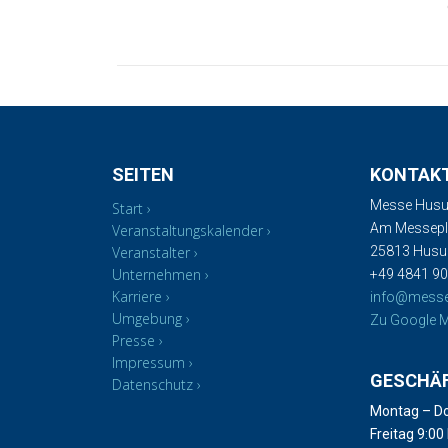
SEITEN
KONTAK
Messe Husu
Start
Am Messepla
Veranstaltungskalender
Veranstalter
25813 Hus
Unternehmen
+49 4841 90
Karriere
info@mess
Umgebung
Zu Google M
Presse
Impressum
GESCHÄ
Datenschutz
Montag – Do
Freitag 9:00