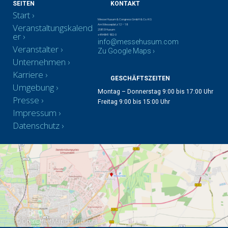
SEITEN
KONTAKT
Start
Messe Husum & Congress GmbH & Co. KG
Veranstaltungskalend
Am Messeplatz 12 – 18
25813 Husum
er
+49 4841 902-0
info@messehusum.com
Veranstalter
Zu Google Maps ›
Unternehmen
Karriere
GESCHÄFTSZEITEN
Umgebung
Montag – Donnerstag 9:00 bis 17:00 Uhr
Presse
Freitag 9:00 bis 15:00 Uhr
Impressum
Datenschutz
©
OpenStreetMap
contributors