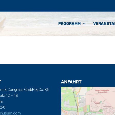
PROGRAMM
VERANSTA
T
ANFAHRT
m & Congress GmbH & Co. KG
tz 12 – 18
um
2-0
ehusum.com