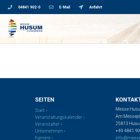
04841 902-0
E-Mail
Anfahrt
SEITEN
KONTAK
Messe Husu
Start
Am Messepla
Veranstaltungskalender
Veranstalter
25813 Hus
Unternehmen
+49 4841 90
Karriere
info@mess