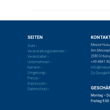
SEITEN
KONTAK
Messe Husu
Start
Am Messepla
Veranstaltungskalender
Veranstalter
25813 Hus
Unternehmen
+49 4841 90
Karriere
info@mess
Umgebung
Zu Google M
Presse
Impressum
GESCHÄ
Datenschutz
Montag – Do
Freitag 9:00