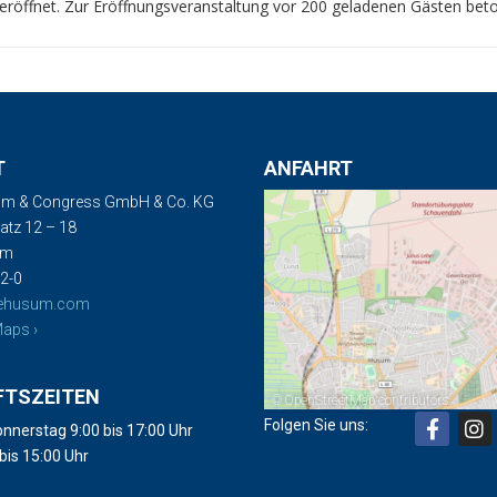
eröffnet. Zur Eröffnungsveranstaltung vor 200 geladenen Gästen bet
T
ANFAHRT
m & Congress GmbH & Co. KG
tz 12 – 18
um
2-0
ehusum.com
aps ›
FTSZEITEN
©
OpenStreetMap
contributors
Folgen Sie uns:
nnerstag 9:00 bis 17:00 Uhr
 bis 15:00 Uhr