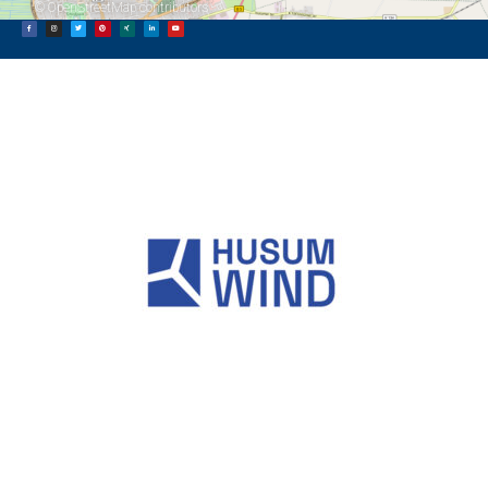
©
OpenStreetMap
contributors