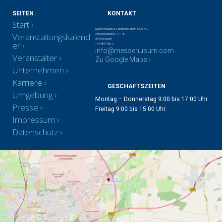
SEITEN
KONTAKT
Start
Messe Husum & Congress GmbH & Co. KG
Veranstaltungskalend
Am Messeplatz 12 – 18
25813 Husum
er
+49 4841 902-0
info@messehusum.com
Veranstalter
Zu Google Maps ›
Unternehmen
Karriere
GESCHÄFTSZEITEN
Umgebung
Montag – Donnerstag 9:00 bis 17:00 Uhr
Presse
Freitag 9:00 bis 15:00 Uhr
Impressum
Datenschutz