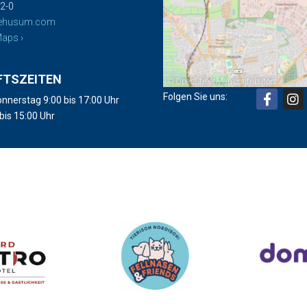
2-0
ehusum.com
aps ›
FTSZEITEN
©
OpenStreetMap
contributors
Folgen Sie uns:
nnerstag 9:00 bis 17:00 Uhr
 bis 15:00 Uhr