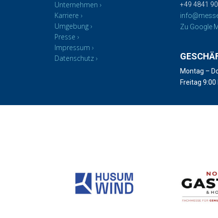
Unternehmen
+49 4841 90
Karriere
info@mess
Umgebung
Zu Google M
Presse
Impressum
GESCHÄ
Datenschutz
Montag – Do
Freitag 9:00