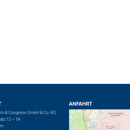
T
ANFAHRT
m & Congress GmbH & Co. KG
tz 12 – 18
um