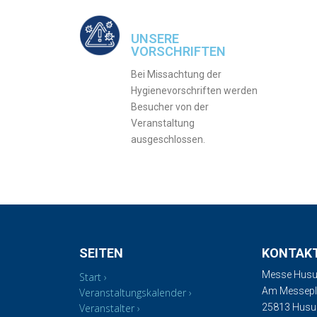
UNSERE
VORSCHRIFTEN
Bei Missachtung der
Hygienevorschriften werden
Besucher von der
Veranstaltung
ausgeschlossen.
SEITEN
KONTAK
Messe Husu
Start
Am Messepla
Veranstaltungskalender
Veranstalter
25813 Hus