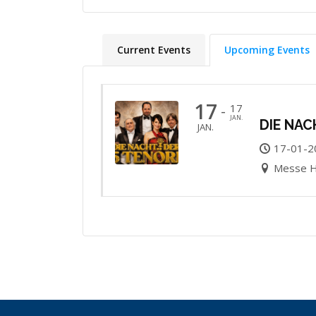
Current Events
Upcoming Events
17
17
-
JAN.
DIE NAC
JAN.
17-01-2
Messe H