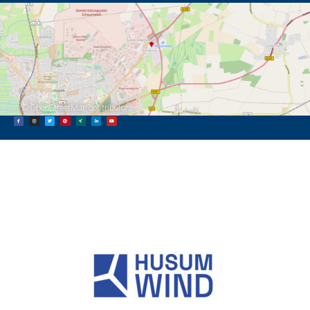
©
OpenStreetMap
contributors