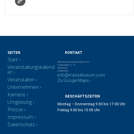
SEITEN
KONTAKT
Start
Messe Husum & Congress GmbH & Co. KG
Veranstaltungskalend
Am Messeplatz 12 – 18
25813 Husum
er
+49 4841 902-0
info@messehusum.com
Veranstalter
Zu Google Maps ›
Unternehmen
Karriere
GESCHÄFTSZEITEN
Umgebung
Montag – Donnerstag 9:00 bis 17:00 Uhr
Presse
Freitag 9:00 bis 15:00 Uhr
Impressum
Datenschutz