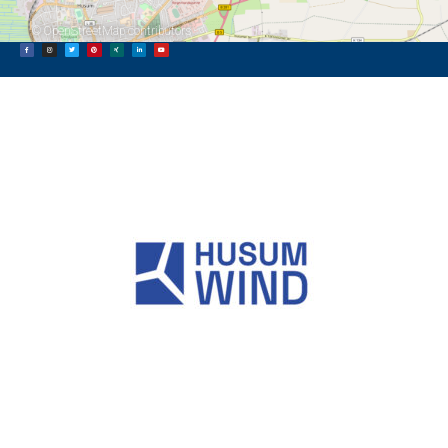
©
OpenStreetMap
contributors