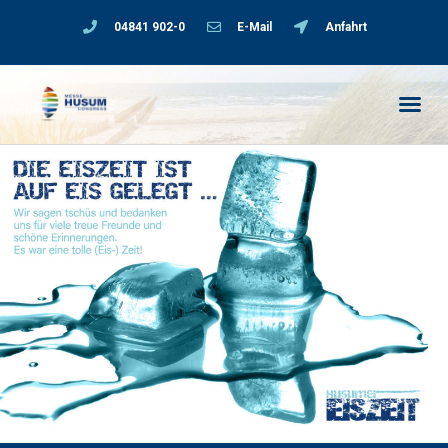
04841 902-0
E-Mail
Anfahrt