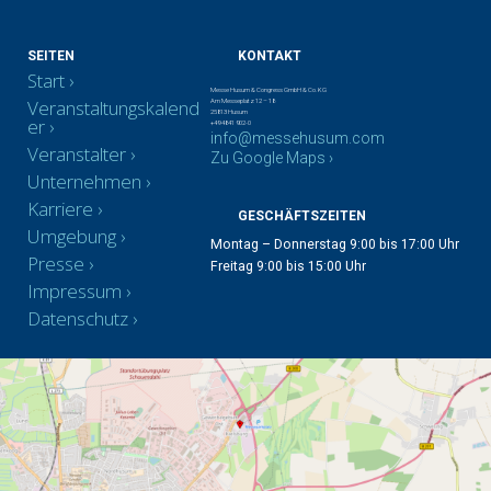
SEITEN
KONTAKT
Start
Messe Husum & Congress GmbH & Co. KG
Veranstaltungskalend
Am Messeplatz 12 – 18
25813 Husum
er
+49 4841 902-0
info@messehusum.com
Veranstalter
Zu Google Maps ›
Unternehmen
Karriere
GESCHÄFTSZEITEN
Umgebung
Montag – Donnerstag 9:00 bis 17:00 Uhr
Presse
Freitag 9:00 bis 15:00 Uhr
Impressum
Datenschutz