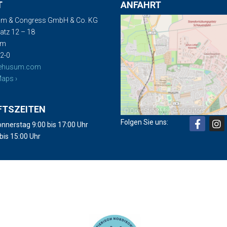
T
ANFAHRT
m & Congress GmbH & Co. KG
tz 12 – 18
um
2-0
ehusum.com
aps ›
FTSZEITEN
©
OpenStreetMap
contributors
Folgen Sie uns:
nnerstag 9:00 bis 17:00 Uhr
 bis 15:00 Uhr