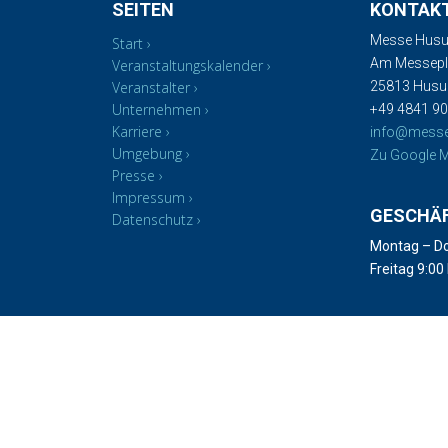
SEITEN
KONTAK
Messe Husu
Start
Am Messepla
Veranstaltungskalender
Veranstalter
25813 Hus
Unternehmen
+49 4841 90
Karriere
info@mess
Umgebung
Zu Google M
Presse
Impressum
GESCHÄ
Datenschutz
Montag – Do
Freitag 9:00