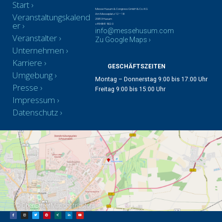
Start
Messe Husum & Congress GmbH & Co. KG
Veranstaltungskalend
Am Messeplatz 12 – 18
25813 Husum
er
+49 4841 902-0
info@messehusum.com
Veranstalter
Zu Google Maps ›
Unternehmen
Karriere
GESCHÄFTSZEITEN
Umgebung
Montag – Donnerstag 9:00 bis 17:00 Uhr
Presse
Freitag 9:00 bis 15:00 Uhr
Impressum
Datenschutz
©
OpenStreetMap
contributors