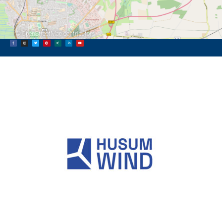
©
OpenStreetMap
contributors