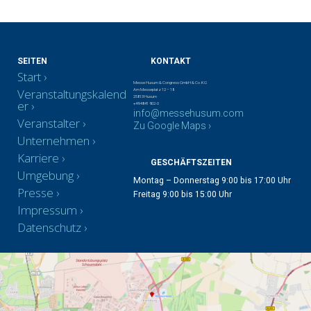
SEITEN
KONTAKT
Start
Messe Husum & Congress GmbH & Co. KG
Veranstaltungskalend
Am Messeplatz 12 – 18
25813 Husum
er
+49 4841 902-0
info@messehusum.com
Veranstalter
Zu Google Maps ›
Unternehmen
Karriere
GESCHÄFTSZEITEN
Umgebung
Montag – Donnerstag 9:00 bis 17:00 Uhr
Presse
Freitag 9:00 bis 15:00 Uhr
Impressum
Datenschutz