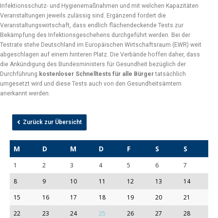
Infektionsschutz- und Hygienemaßnahmen und mit welchen Kapazitäten
Veranstaltungen jeweils zulässig sind. Ergänzend fordert die
Veranstaltungswirtschaft, dass endlich flächendeckende Tests zur
Bekämpfung des Infektionsgeschehens durchgeführt werden. Bei der
Testrate stehe Deutschland im Europäischen Wirtschaftsraum (EWR) weit
abgeschlagen auf einem hinteren Platz. Die Verbände hoffen daher, dass
die Ankündigung des Bundesministers für Gesundheit bezüglich der
Durchführung
kostenloser Schnelltests für alle Bürger
tatsächlich
umgesetzt wird und diese Tests auch von den Gesundheitsämtern
anerkannt werden.
Zurück zur Übersicht
M
D
M
D
F
S
S
1
2
3
4
5
6
7
8
9
10
11
12
13
14
15
16
17
18
19
20
21
22
23
24
25
26
27
28