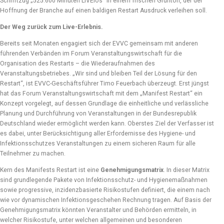
Schriftzug „525.600 Minuten LIVElos“ in einem frischen Grünton, der der
Hoffnung der Branche auf einen baldigen Restart Ausdruck verleihen soll.
Der Weg zurück zum Live-Erlebnis.
Bereits seit Monaten engagiert sich der EVVC gemeinsam mit anderen
führenden Verbänden im Forum Veranstaltungswirtschaft für die
Organisation des Restarts – die Wiederaufnahmen des
Veranstaltungsbetriebes. „Wir sind und bleiben Teil der Lösung für den
Restart“, ist EVVC-Geschäftsführer Timo Feuerbach überzeugt. Erst jüngst
hat das Forum Veranstaltungswirtschaft mit dem „Manifest Restart“ ein
Konzept vorgelegt, auf dessen Grundlage die einheitliche und verlässliche
Planung und Durchführung von Veranstaltungen in der Bundesrepublik
Deutschland wieder ermöglicht werden kann. Oberstes Ziel der Verfasser ist
es dabei, unter Berücksichtigung aller Erfordernisse des Hygiene- und
Infektionsschutzes Veranstaltungen zu einem sicheren Raum für alle
Teilnehmer zu machen.
Kern des Manifests Restart ist eine
Genehmigungsmatrix
. In dieser Matrix
sind grundlegende Pakete von Infektionsschutz- und Hygienemaßnahmen
sowie progressive, inzidenzbasierte Risikostufen definiert, die einem nach
wie vor dynamischen Infektionsgeschehen Rechnung tragen. Auf Basis der
Genehmigungsmatrix könnten Veranstalter und Behörden ermitteln, in
welcher Risikostufe, unter welchen allgemeinen und besonderen