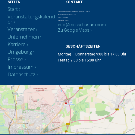
SEITEN
KONTAKT
Start
Messe Husum & Congress GmbH & Co. KG
Veranstaltungskalend
Am Messeplatz 12 – 18
25813 Husum
er
+49 4841 902-0
info@messehusum.com
Veranstalter
Zu Google Maps ›
Unternehmen
Karriere
GESCHÄFTSZEITEN
Umgebung
Montag – Donnerstag 9:00 bis 17:00 Uhr
Presse
Freitag 9:00 bis 15:00 Uhr
Impressum
Datenschutz
©
OpenStreetMap
contributors