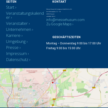
SEITEN
KONTAKT
Start
Messe Husum & Congress GmbH & Co. KG
Veranstaltungskalend
Am Messeplatz 12 – 18
25813 Husum
er
+49 4841 902-0
info@messehusum.com
Veranstalter
Zu Google Maps ›
Unternehmen
Karriere
GESCHÄFTSZEITEN
Umgebung
Montag – Donnerstag 9:00 bis 17:00 Uhr
Presse
Freitag 9:00 bis 15:00 Uhr
Impressum
Datenschutz
©
OpenStreetMap
contributors