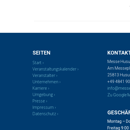
SEITEN
KONTAK
Messe Husu
Start
Am Messepla
Veranstaltungskalender
Veranstalter
25813 Hus
Unternehmen
+49 4841 90
Karriere
info@mess
Umgebung
Zu Google M
Presse
Impressum
GESCHÄ
Datenschutz
Montag – Do
Freitag 9:00