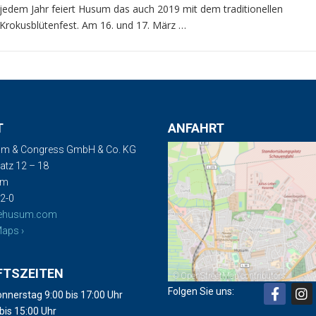
jedem Jahr feiert Husum das auch 2019 mit dem traditionellen
Krokusblütenfest. Am 16. und 17. März …
T
ANFAHRT
m & Congress GmbH & Co. KG
tz 12 – 18
um
2-0
ehusum.com
aps ›
FTSZEITEN
©
OpenStreetMap
contributors
Folgen Sie uns:
nnerstag 9:00 bis 17:00 Uhr
 bis 15:00 Uhr