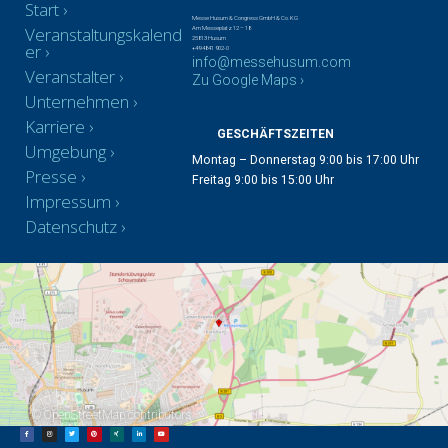
Start
Messe Husum & Congress GmbH & Co. KG
Veranstaltungskalend
Am Messeplatz 12 – 18
25813 Husum
er
+49 4841 902-0
info@messehusum.com
Veranstalter
Zu Google Maps ›
Unternehmen
Karriere
GESCHÄFTSZEITEN
Umgebung
Montag – Donnerstag 9:00 bis 17:00 Uhr
Presse
Freitag 9:00 bis 15:00 Uhr
Impressum
Datenschutz
©
OpenStreetMap
contributors