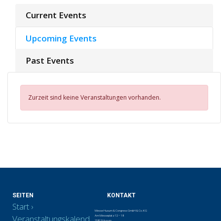
Current Events
Upcoming Events
Past Events
Zurzeit sind keine Veranstaltungen vorhanden.
SEITEN
KONTAKT
Start
Messe Husum & Congress GmbH & Co. KG
Veranstaltungskalend
Am Messeplatz 12 – 18
25813 Husum