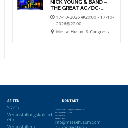
NICK YOUNG & BAND –
THE GREAT AC/DC-
MASTER-SHOW
17-10-2026 @20:00 - 17-10-
2026@22:00
Messe Husum & Congress
SEITEN
KONTAKT
Start
Messe Husum & Congress GmbH & Co. KG
Veranstaltungskalend
Am Messeplatz 12 – 18
25813 Husum
er
+49 4841 902-0
info@messehusum.com
Veranstalter
Zu Google Maps ›