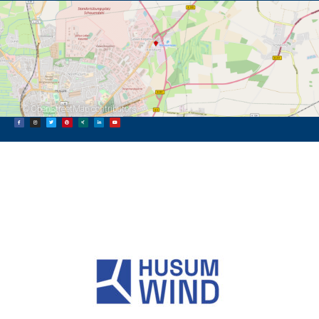
©
OpenStreetMap
contributors