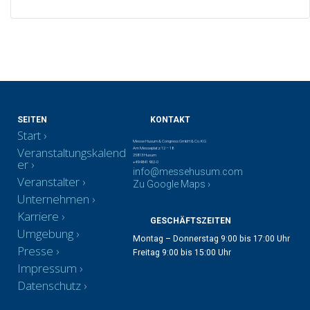
SEITEN
KONTAKT
Start
Messe Husum & Congress GmbH & Co. KG
Veranstaltungskalend
Am Messeplatz 12 – 18
25813 Husum
er
+49 4841 902-0
info@messehusum.com
Veranstalter
Zu Google Maps ›
Unternehmen
Karriere
GESCHÄFTSZEITEN
Umgebung
Montag – Donnerstag 9:00 bis 17:00 Uhr
Presse
Freitag 9:00 bis 15:00 Uhr
Impressum
Datenschutz