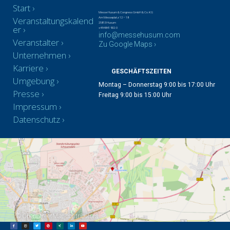
Start
Messe Husum & Congress GmbH & Co. KG
Veranstaltungskalend
Am Messeplatz 12 – 18
25813 Husum
er
+49 4841 902-0
info@messehusum.com
Veranstalter
Zu Google Maps ›
Unternehmen
Karriere
GESCHÄFTSZEITEN
Umgebung
Montag – Donnerstag 9:00 bis 17:00 Uhr
Presse
Freitag 9:00 bis 15:00 Uhr
Impressum
Datenschutz
©
OpenStreetMap
contributors