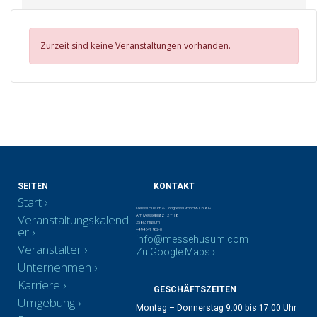
Zurzeit sind keine Veranstaltungen vorhanden.
SEITEN
KONTAKT
Start
Messe Husum & Congress GmbH & Co. KG
Veranstaltungskalend
Am Messeplatz 12 – 18
25813 Husum
er
+49 4841 902-0
info@messehusum.com
Veranstalter
Zu Google Maps ›
Unternehmen
Karriere
GESCHÄFTSZEITEN
Umgebung
Montag – Donnerstag 9:00 bis 17:00 Uhr