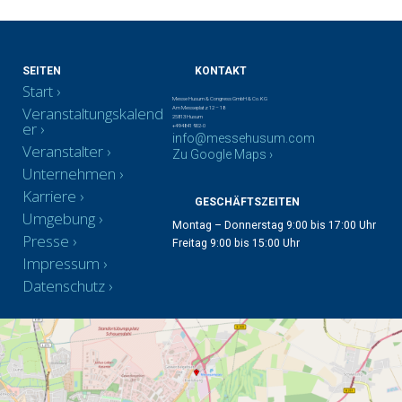
SEITEN
KONTAKT
Start
Messe Husum & Congress GmbH & Co. KG
Veranstaltungskalend
Am Messeplatz 12 – 18
25813 Husum
er
+49 4841 902-0
info@messehusum.com
Veranstalter
Zu Google Maps ›
Unternehmen
Karriere
GESCHÄFTSZEITEN
Umgebung
Montag – Donnerstag 9:00 bis 17:00 Uhr
Presse
Freitag 9:00 bis 15:00 Uhr
Impressum
Datenschutz