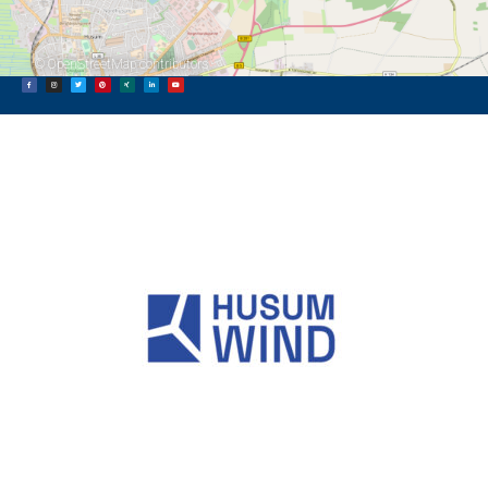
©
OpenStreetMap
contributors